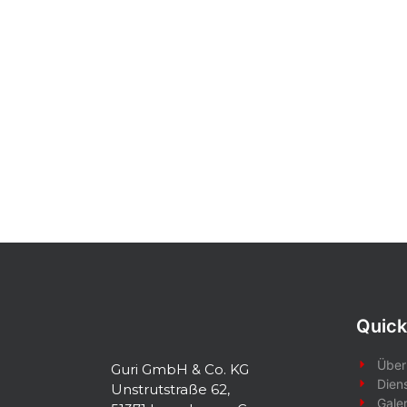
Quick
Über
Guri GmbH & Co. KG
Dien
Unstrutstraße 62,
Galer