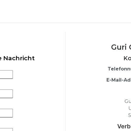
Guri
e Nachricht
Ko
Telefon
E-Mail-Ad
Gu
U
5
Verb