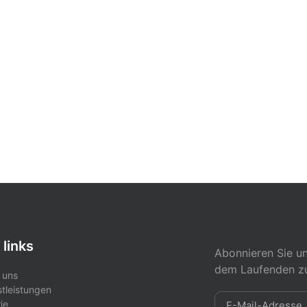
 links
Abonnieren Sie un
dem Laufenden zu
 uns
stleistungen
ie